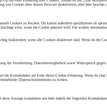
op-Up mit einer Erklärung über Cookies. Sobald du auf „Alle akzeptier
g von Cookies über deinen Browser deaktivieren, aber bitte beachte, d
ell Cookies zu löschen. Du kannst außerdem spezifizieren ob spezielle
chrichtigt wirst, wenn ein Cookie platziert wird. Für weitere Informat
chtig funktioniert, wenn alle Cookies deaktiviert sind. Wenn du die Co
ung der Verarbeitung, Datenübertragbarkeit sowie Widerspruch gegen b
h auf die Kontaktdaten am Ende dieser Cookie-Erklärung. Wenn du eine
ichtsbehörde (Datenschutzbehörde) zu richten.
iese Aussage kontaktiere uns bitte mittels der folgenden Kontaktdate