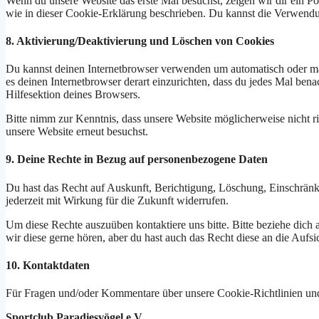
Wenn du unsere Website das erste Mal besuchst, zeigen wir dir ein P
wie in dieser Cookie-Erklärung beschrieben. Du kannst die Verwendun
8. Aktivierung/Deaktivierung und Löschen von Cookies
Du kannst deinen Internetbrowser verwenden um automatisch oder manu
es deinen Internetbrowser derart einzurichten, dass du jedes Mal bena
Hilfesektion deines Browsers.
Bitte nimm zur Kenntnis, dass unsere Website möglicherweise nicht ri
unsere Website erneut besuchst.
9. Deine Rechte in Bezug auf personenbezogene Daten
Du hast das Recht auf Auskunft, Berichtigung, Löschung, Einschränk
jederzeit mit Wirkung für die Zukunft widerrufen.
Um diese Rechte auszuüben kontaktiere uns bitte. Bitte beziehe dic
wir diese gerne hören, aber du hast auch das Recht diese an die Aufs
10. Kontaktdaten
Für Fragen und/oder Kommentare über unsere Cookie-Richtlinien und d
Sportclub Paradiesvögel e.V.