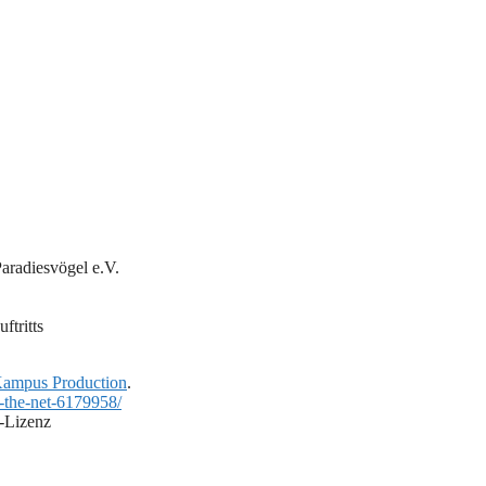
Paradiesvögel e.V.
ftritts
ampus Production
.
-the-net-6179958/
s-Lizenz