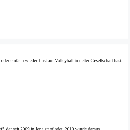
der einfach wieder Lust auf Volleyball in netter Gesellschaft hast:
, der seit 2009 in Jena stattfindet; 2010 wurde daraus