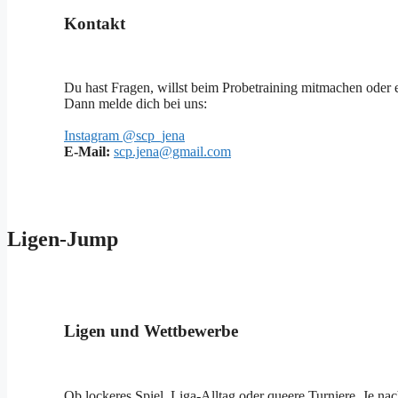
Kontakt
Du hast Fragen, willst beim Probetraining mitmachen oder 
Dann melde dich bei uns:
Instagram @scp_jena
E-Mail:
scp.jena@gmail.com
Ligen-Jump
Ligen und Wettbewerbe
Ob lockeres Spiel, Liga-Alltag oder queere Turniere. Je n