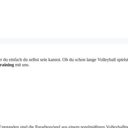
 einfach du selbst sein kannst. Ob du schon lange Volleyball spielst o
raining
mit uns.
tstanden sind die Paradiesvögel aus einem regelmäßigen Volleyballtreff