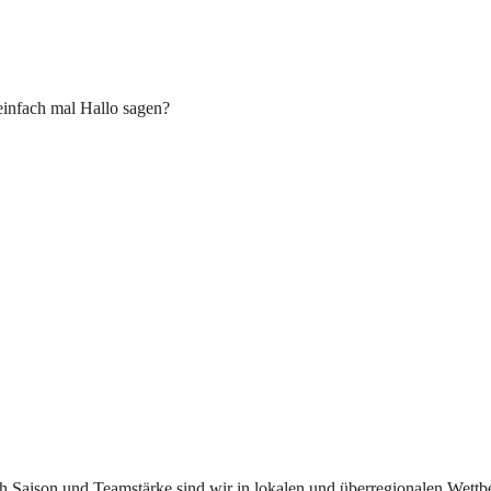
einfach mal Hallo sagen?
ach Saison und Teamstärke sind wir in lokalen und überregionalen Wett