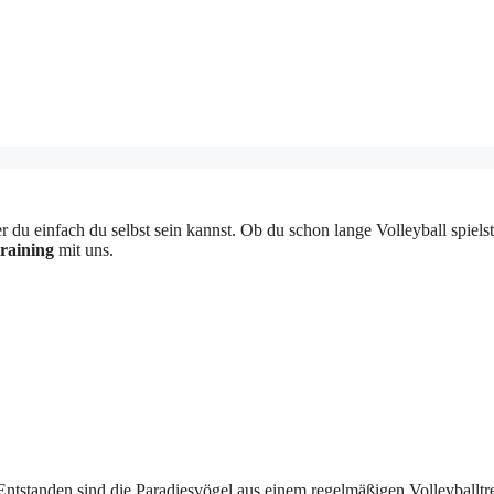
 einfach du selbst sein kannst. Ob du schon lange Volleyball spielst o
raining
mit uns.
tstanden sind die Paradiesvögel aus einem regelmäßigen Volleyballtreff