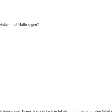
einfach mal Hallo sagen?
ach Saison und Teamstärke sind wir in lokalen und überregionalen Wett