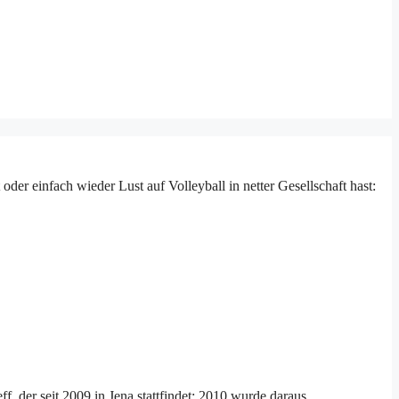
der einfach wieder Lust auf Volleyball in netter Gesellschaft hast:
, der seit 2009 in Jena stattfindet; 2010 wurde daraus