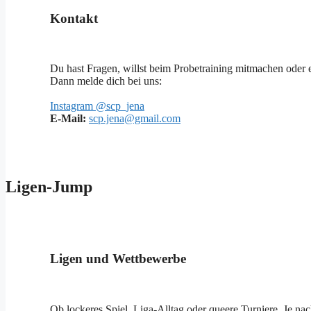
Kontakt
Du hast Fragen, willst beim Probetraining mitmachen oder 
Dann melde dich bei uns:
Instagram @scp_jena
E-Mail:
scp.jena@gmail.com
Ligen-Jump
Ligen und Wettbewerbe
Ob lockeres Spiel, Liga-Alltag oder queere Turniere. Je n