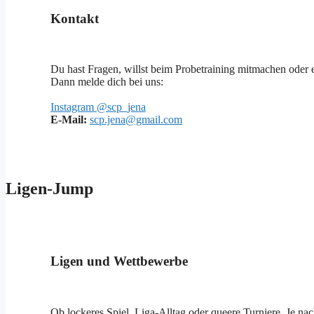
Kontakt
Du hast Fragen, willst beim Probetraining mitmachen oder 
Dann melde dich bei uns:
Instagram @scp_jena
E-Mail:
scp.jena@gmail.com
Ligen-Jump
Ligen und Wettbewerbe
Ob lockeres Spiel, Liga-Alltag oder queere Turniere. Je n