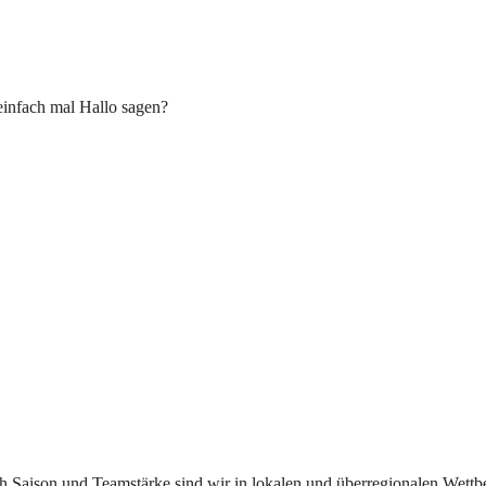
einfach mal Hallo sagen?
ach Saison und Teamstärke sind wir in lokalen und überregionalen Wett