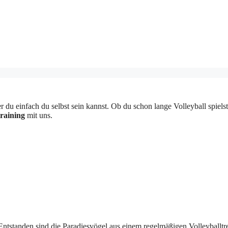
 einfach du selbst sein kannst. Ob du schon lange Volleyball spielst o
raining
mit uns.
tstanden sind die Paradiesvögel aus einem regelmäßigen Volleyballtreff