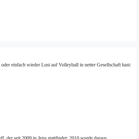
der einfach wieder Lust auf Volleyball in netter Gesellschaft hast:
, der seit 2009 in Jena stattfindet; 2010 wurde daraus