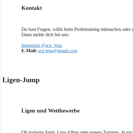
Kontakt
Du hast Fragen, willst beim Probetraining mitmachen oder 
Dann melde dich bei uns:
Instagram @scp_jena
E-Mail:
scp.jena@gmail.com
Ligen-Jump
Ligen und Wettbewerbe
Ob lockeres Spiel, Liga-Alltag oder queere Turniere. Je n