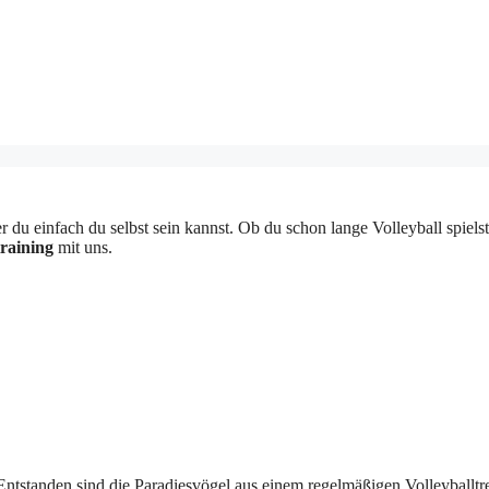
 einfach du selbst sein kannst. Ob du schon lange Volleyball spielst o
raining
mit uns.
tstanden sind die Paradiesvögel aus einem regelmäßigen Volleyballtreff