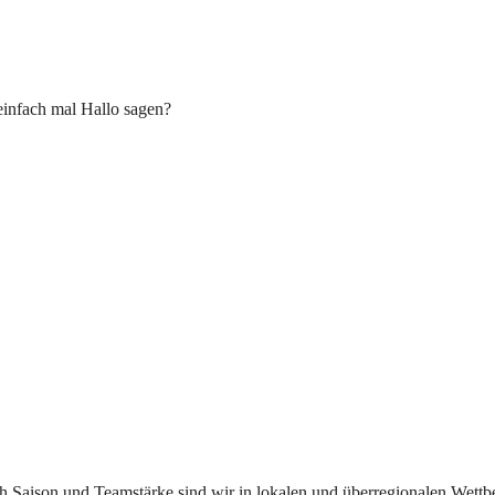
einfach mal Hallo sagen?
ach Saison und Teamstärke sind wir in lokalen und überregionalen Wett