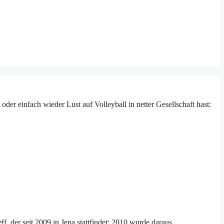
der einfach wieder Lust auf Volleyball in netter Gesellschaft hast:
, der seit 2009 in Jena stattfindet; 2010 wurde daraus