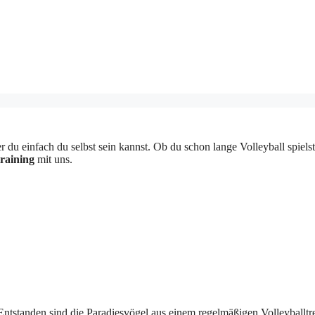
 einfach du selbst sein kannst. Ob du schon lange Volleyball spielst o
raining
mit uns.
tstanden sind die Paradiesvögel aus einem regelmäßigen Volleyballtreff