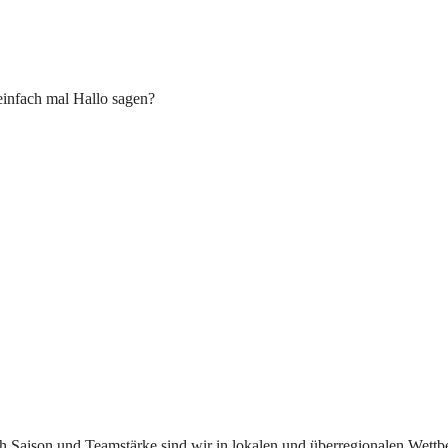
einfach mal Hallo sagen?
ach Saison und Teamstärke sind wir in lokalen und überregionalen Wett