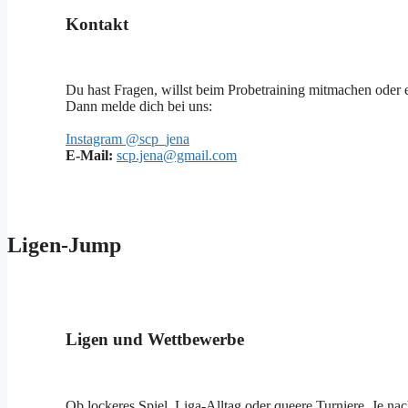
Kontakt
Du hast Fragen, willst beim Probetraining mitmachen oder 
Dann melde dich bei uns:
Instagram @scp_jena
E-Mail:
scp.jena@gmail.com
Ligen-Jump
Ligen und Wettbewerbe
Ob lockeres Spiel, Liga-Alltag oder queere Turniere. Je n