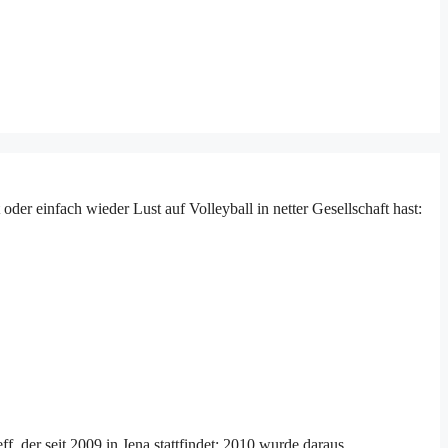
der einfach wieder Lust auf Volleyball in netter Gesellschaft hast:
, der seit 2009 in Jena stattfindet; 2010 wurde daraus