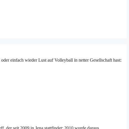
der einfach wieder Lust auf Volleyball in netter Gesellschaft hast:
, der seit 2009 in Jena stattfindet; 2010 wurde daraus