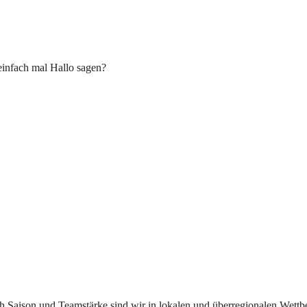
einfach mal Hallo sagen?
ach Saison und Teamstärke sind wir in lokalen und überregionalen Wett