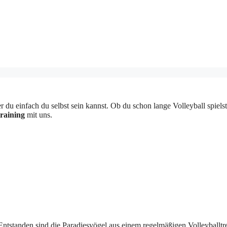
 einfach du selbst sein kannst. Ob du schon lange Volleyball spielst o
raining
mit uns.
tstanden sind die Paradiesvögel aus einem regelmäßigen Volleyballtreff