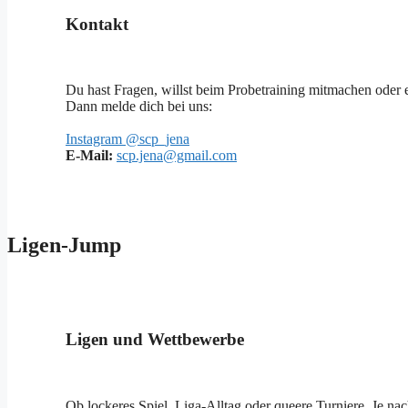
Kontakt
Du hast Fragen, willst beim Probetraining mitmachen oder 
Dann melde dich bei uns:
Instagram @scp_jena
E-Mail:
scp.jena@gmail.com
Ligen-Jump
Ligen und Wettbewerbe
Ob lockeres Spiel, Liga-Alltag oder queere Turniere. Je n