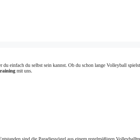
 einfach du selbst sein kannst. Ob du schon lange Volleyball spielst o
raining
mit uns.
tstanden sind die Paradiesvögel aus einem regelmäßigen Volleyballtreff