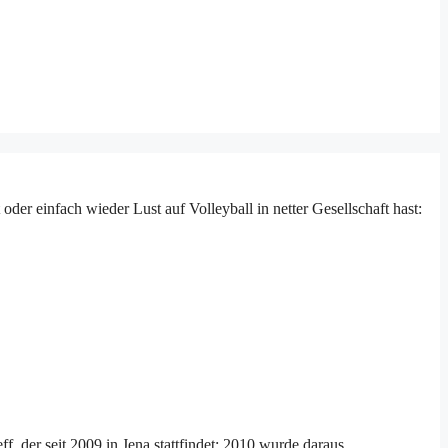
der einfach wieder Lust auf Volleyball in netter Gesellschaft hast:
, der seit 2009 in Jena stattfindet; 2010 wurde daraus