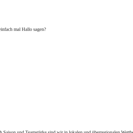
einfach mal Hallo sagen?
ach Saison und Teamstärke sind wir in lokalen und überregionalen Wett