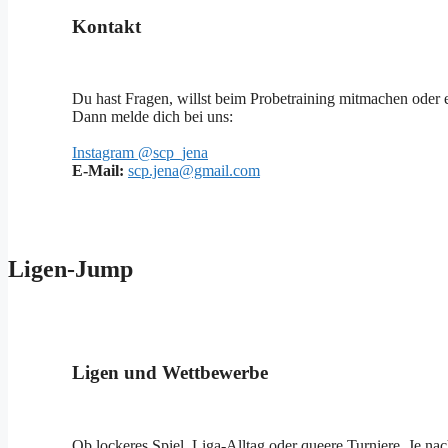
Kontakt
Du hast Fragen, willst beim Probetraining mitmachen oder 
Dann melde dich bei uns:
Instagram @scp_jena
E-Mail:
scp.jena@gmail.com
Ligen-Jump
Ligen und Wettbewerbe
Ob lockeres Spiel, Liga-Alltag oder queere Turniere. Je n