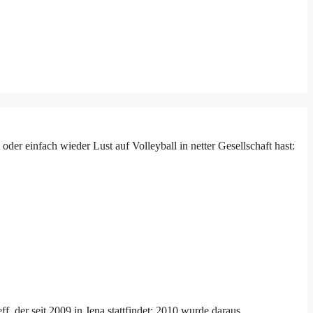
der einfach wieder Lust auf Volleyball in netter Gesellschaft hast:
, der seit 2009 in Jena stattfindet; 2010 wurde daraus