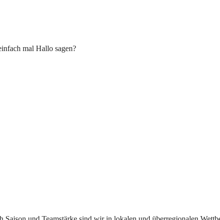
einfach mal Hallo sagen?
ach Saison und Teamstärke sind wir in lokalen und überregionalen Wett