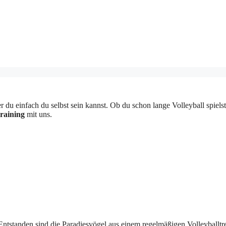
 einfach du selbst sein kannst. Ob du schon lange Volleyball spielst o
raining
mit uns.
tstanden sind die Paradiesvögel aus einem regelmäßigen Volleyballtreff