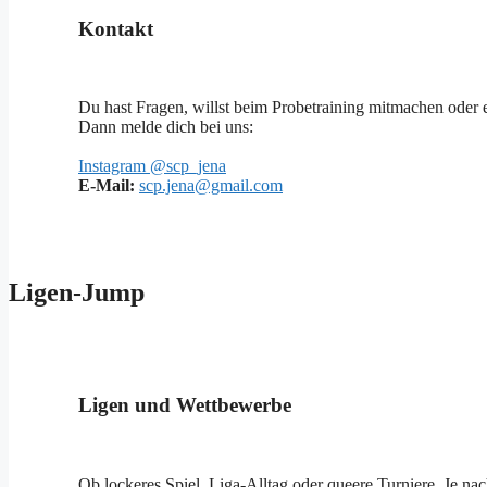
Kontakt
Du hast Fragen, willst beim Probetraining mitmachen oder 
Dann melde dich bei uns:
Instagram @scp_jena
E-Mail:
scp.jena@gmail.com
Ligen-Jump
Ligen und Wettbewerbe
Ob lockeres Spiel, Liga-Alltag oder queere Turniere. Je n